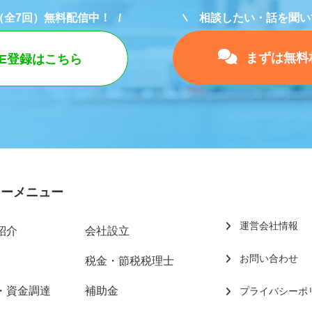
（全7回）無料配信中！
相談したい・話を聞い
まずは無料
NE登録はこちら
リーメニュー
運営会社情報
紹介
会社設立
お問い合わせ
税金・節税税理士
・資金調達
補助金
プライバシーポ