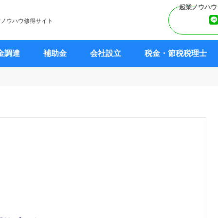
営ノウハウ修得サイト
金調達
補助金
会社設立
税金・節税税理士