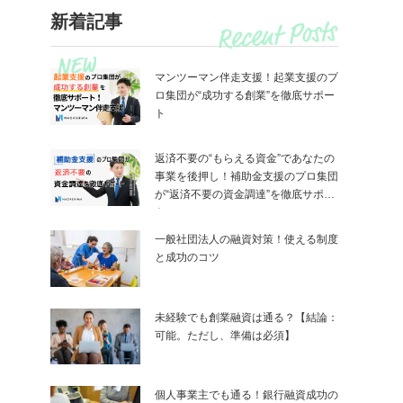
新着記事
マンツーマン伴走支援！起業支援のプ
ロ集団が“成功する創業”を徹底サポー
ト
返済不要の“もらえる資金”であなたの
事業を後押し！補助金支援のプロ集団
が“返済不要の資金調達”を徹底サポー
ト
一般社団法人の融資対策！使える制度
と成功のコツ
未経験でも創業融資は通る？【結論：
可能。ただし、準備は必須】
個人事業主でも通る！銀行融資成功の