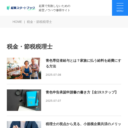
起業で失敗しないための
経営ノウハウ修得サイト
HOME
税金・節税税理士
税金・節税税理士
青色専従者給与とは？家族に払う給料を経費にす
る方法
2025.07.08
青色申告承認申請書の書き方【全19ステップ】
2025.07.07
税理士の視点から見る、小規模企業共済のメリッ