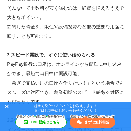
そんな中で手数料が安く済むのは、経費を抑えるうえで
大きなポイント。
節約した資金を、販促や設備投資など他の重要な用途に
回すことも可能です。
2.スピード開設で、すぐに使い始められる
PayPay銀行の口座は、オンラインから簡単に申し込み
ができ、最短で当日中に開設可能。
「急ぎで支払い用の口座を作りたい！」という場合でも
スムーズに対応でき、創業初期のスピード感ある対応に
もぴったりです。
起業で役立つノウハウをお教えします！
まずはお気軽にお問い合わせください！
3.24時間どこでも資金管理が可能
LINE登録はこちら
まずは無料相談
インターネット専業銀行ならではの強みとして、スマホ