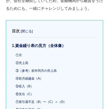
が、会社を継続していくため、金融機関から融資をうけ
るためにも、一緒にチャレンジしてみましょう。
目次
[
閉じる
]
1.資金繰り表の見方（全体像）
①月
②売上高
③（参考）前年同月の売上高
④前月繰越金（A）
⑤収入（B）
⑥支出（C）
⑦差引過不足（B）ー（C）＝（D）