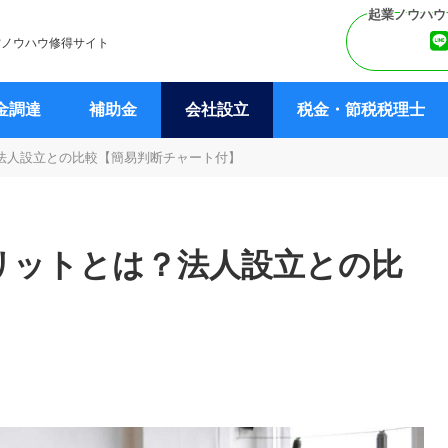
営ノウハウ修得サイト
金調達
補助金
会社設立
税金・節税税理士
法人設立との比較【簡易判断チャート付】
リットとは？法人設立との比
】