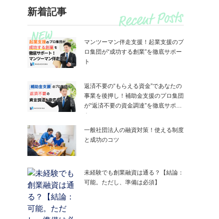
新着記事
マンツーマン伴走支援！起業支援のプ
ロ集団が“成功する創業”を徹底サポー
ト
返済不要の“もらえる資金”であなたの
事業を後押し！補助金支援のプロ集団
が“返済不要の資金調達”を徹底サポー
ト
一般社団法人の融資対策！使える制度
と成功のコツ
未経験でも創業融資は通る？【結論：
可能。ただし、準備は必須】