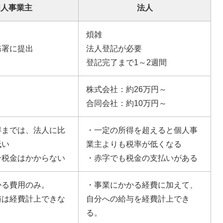
個人事業主
法人
煩雑
務署に提出
法人登記が必要
登記完了まで1～2週間
株式会社：約26万円～
合同会社：約10万円～
得までは、法人に比
・一定の所得を超えると個人事
低い
業主よりも税率が低くなる
合税金はかからない
・赤字でも税金の支払いがある
かる費用のみ。
・事業にかかる経費に加えて、
与は経費計上できな
自分への給与を経費計上でき
る。