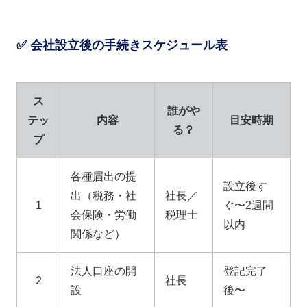
✅ 会社設立後の手続きスケジュール表
ス
誰がや
テッ
内容
目安時期
る？
プ
各種届出の提
設立後す
出（税務・社
社長／
1
ぐ〜2週間
会保険・労働
税理士
以内
関係など）
法人口座の開
登記完了
2
社長
設
後〜