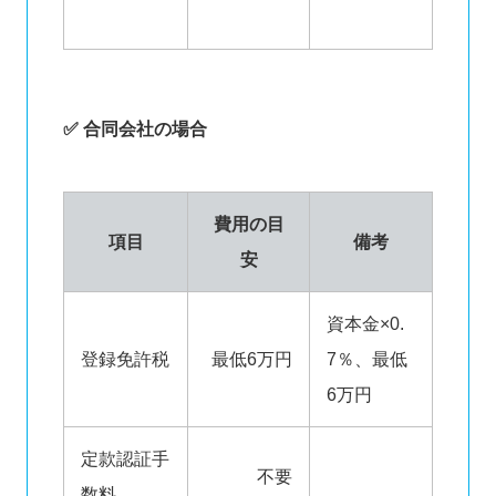
✅ 合同会社の場合
費用の目
項目
備考
安
資本金×0.
登録免許税
最低6万円
7％、最低
6万円
定款認証手
不要
数料