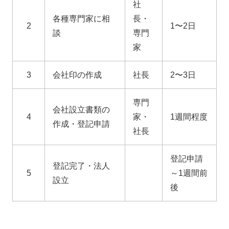
社
各種専門家に相
長・
2
1〜2日
談
専門
家
3
会社印の作成
社長
2〜3日
専門
会社設立書類の
4
家・
1週間程度
作成・登記申請
社長
登記申請
登記完了・法人
5
～1週間前
設立
後