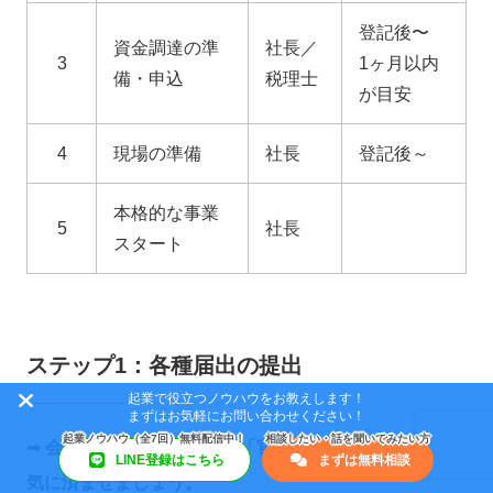
登記後〜
資金調達の準
社長／
3
1ヶ月以内
備・申込
税理士
が目安
4
現場の準備
社長
登記後～
本格的な事業
5
社長
スタート
ステップ1：各種届出の提出
起業で役立つノウハウをお教えします！
まずはお気軽にお問い合わせください！
➡︎
会社設立後すぐに必要な「官公庁への手続き」は一
LINE登録はこちら
まずは無料相談
気に済ませましょう。