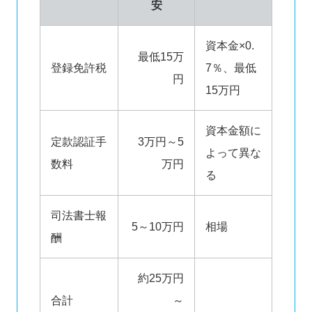
安
資本金×0.
最低15万
登録免許税
7％、最低
円
15万円
資本金額に
定款認証手
3万円～5
よって異な
数料
万円
る
司法書士報
5～10万円
相場
酬
約25万円
合計
～