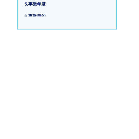
5.事業年度
6.事業目的
7.資本金
8.株式に関する事項
まとめ