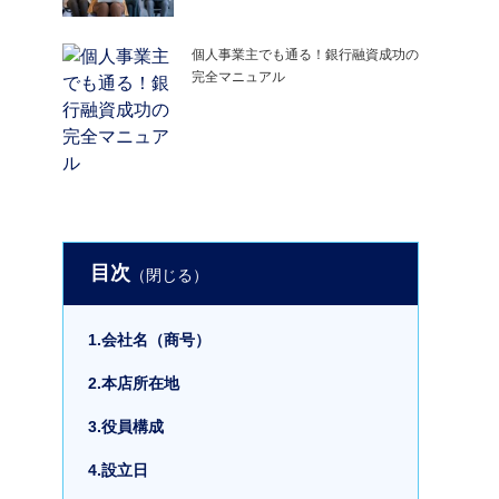
個人事業主でも通る！銀行融資成功の
完全マニュアル
目次
1.会社名（商号）
2.本店所在地
3.役員構成
4.設立日