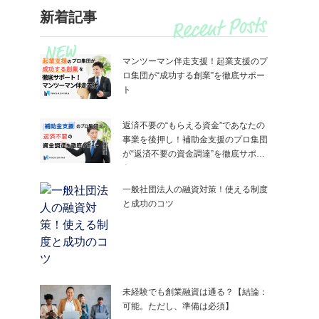
新着記事
マンツーマン伴走支援！起業支援のプ
ロ集団が“成功する創業”を徹底サポー
ト
返済不要の“もらえる資金”であなたの
事業を後押し！補助金支援のプロ集団
が“返済不要の資金調達”を徹底サポー
ト
一般社団法人の融資対策！使える制度
と成功のコツ
未経験でも創業融資は通る？【結論：
可能。ただし、準備は必須】