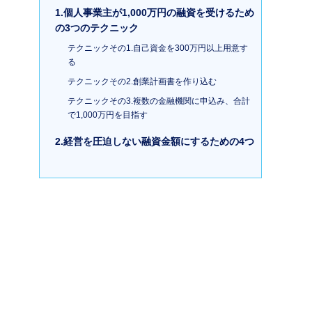
1.個人事業主が1,000万円の融資を受けるため
の3つのテクニック
テクニックその1.自己資金を300万円以上用意す
る
テクニックその2.創業計画書を作り込む
テクニックその3.複数の金融機関に申込み、合計
で1,000万円を目指す
2.経営を圧迫しない融資金額にするための4つ
のヒント
①リースの利用を検討
②中古品の購入を検討
③居抜き物件を検討
④レンタルオフィス・シェアオフィス・レンタル
サロンの検討
まとめ