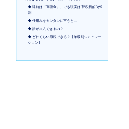
◆ 建前は「退職金」、でも現実は“節税目的”が9
割
◆ 仕組みをカンタンに言うと…
◆ 誰が加入できるの？
◆ どれくらい節税できる？【年収別シミュレー
ション】
2. 小規模企業共済の注意点と賢い活用法
◆ 加入から20年以内の任意解約は「元本割れ」
に注意！
◆ 賢い節税活用法：年末の“前納”で節税効果を一
気に引き出す
3. 小規模企業共済の加入方法
◆ 加入までの流れ【たったの3ステップ】
4.まとめ：節税も老後の備えも、小規模企業
共済で“いま”始める