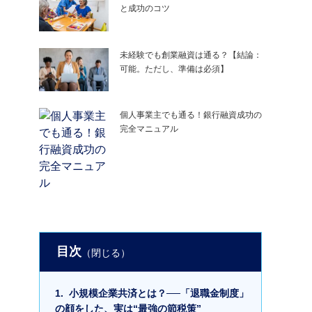
と成功のコツ
未経験でも創業融資は通る？【結論：
可能。ただし、準備は必須】
個人事業主でも通る！銀行融資成功の
完全マニュアル
目次
1. 小規模企業共済とは？──「退職金制度」
の顔をした、実は“最強の節税策”