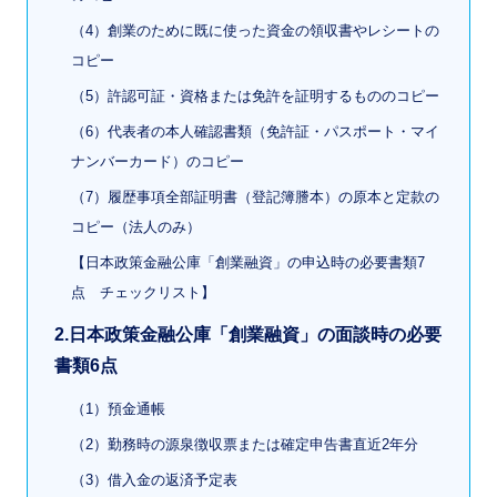
（4）創業のために既に使った資金の領収書やレシートの
コピー
（5）許認可証・資格または免許を証明するもののコピー
（6）代表者の本人確認書類（免許証・パスポート・マイ
ナンバーカード）のコピー
（7）履歴事項全部証明書（登記簿謄本）の原本と定款の
コピー（法人のみ）
【日本政策金融公庫「創業融資」の申込時の必要書類7
点 チェックリスト】
2.日本政策金融公庫「創業融資」の面談時の必要
書類6点
（1）預金通帳
（2）勤務時の源泉徴収票または確定申告書直近2年分
（3）借入金の返済予定表