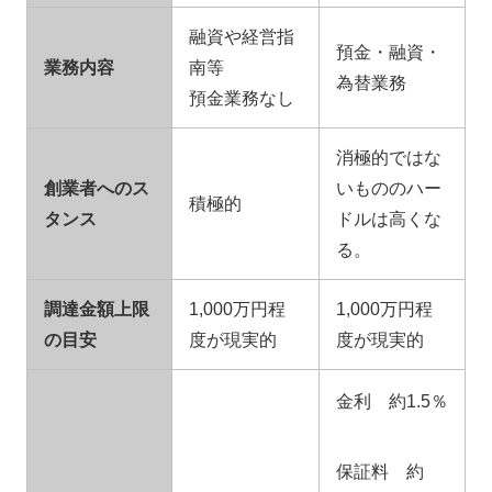
融資や経営指
預金・融資・
業務内容
南等
為替業務
預金業務なし
消極的ではな
創業者へのス
いもののハー
積極的
タンス
ドルは高くな
る。
調達金額上限
1,000万円程
1,000万円程
の目安
度が現実的
度が現実的
金利 約1.5％
保証料 約