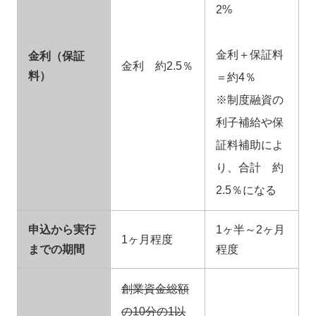
2%
金利＋保証料
金利（保証
金利 約2.5％
料）
＝約4％
※制度融資の
利子補給や保
証料補助によ
り、合計 約
2.5％になる
申込から実行
1ヶ半～2ヶ月
1ヶ月程度
までの期間
程度
創業資金総額
の10分の1以