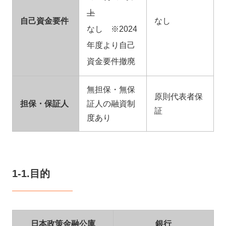
上
自己資金要件
なし
なし ※2024
年度より自己
資金要件撤廃
無担保・無保
原則代表者保
担保・保証人
証人の融資制
証
度あり
1-1.目的
日本政策金融公庫
銀行