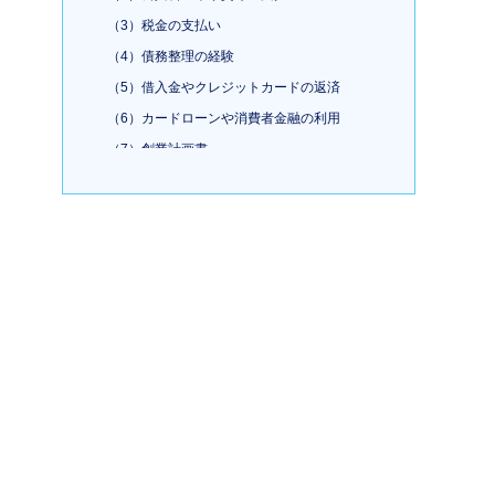
（3）税金の支払い
（4）債務整理の経験
（5）借入金やクレジットカードの返済
（6）カードローンや消費者金融の利用
（7）創業計画書
（8）融資面談
（9）融資決定後も注意が必要
2.まとめ