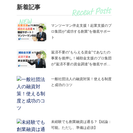
新着記事
マンツーマン伴走支援！起業支援のプ
ロ集団が“成功する創業”を徹底サポー
ト
返済不要の“もらえる資金”であなたの
事業を後押し！補助金支援のプロ集団
が“返済不要の資金調達”を徹底サポー
ト
一般社団法人の融資対策！使える制度
と成功のコツ
未経験でも創業融資は通る？【結論：
可能。ただし、準備は必須】