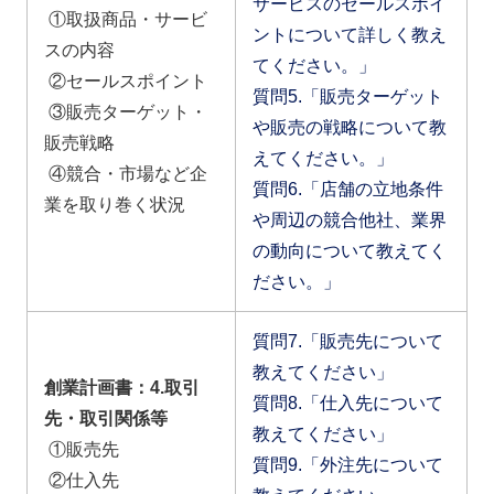
サービスのセールスポイ
①取扱商品・サービ
ントについて詳しく教え
スの内容
てください。」
②セールスポイント
質問5.「販売ターゲット
③販売ターゲット・
や販売の戦略について教
販売戦略
えてください。」
④競合・市場など企
質問6.「店舗の立地条件
業を取り巻く状況
や周辺の競合他社、業界
の動向について教えてく
ださい。」
質問7.「販売先について
教えてください」
創業計画書：4.取引
質問8.「仕入先について
先・取引関係等
教えてください」
①販売先
質問9.「外注先について
②仕入先