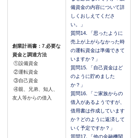
備資金の内容について詳
しくおしえてくださ
い。」
質問14. 「思ったように
売上が上がらなかった時
創業計画書：7.必要な
の運転資金は準備できて
資金と調達方法
いますか？」
①設備資金
質問15. 「自己資金はど
②運転資金
のように貯めました
③自己資金
か？」
④親、兄弟、知人、
質問16. 「ご家族からの
友人等からの借入
借入があるようですが、
借用書は作成しています
か？どのように返済して
いく予定ですか？」
質問17. 「他の金融機関