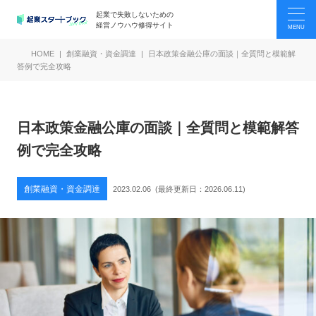
起業で失敗しないための
経営ノウハウ修得サイト
HOME
創業融資・資金調達
日本政策金融公庫の面談｜全質問と模範解
答例で完全攻略
日本政策金融公庫の面談｜全質問と模範解答
例で完全攻略
創業融資・資金調達
2023.02.06
(最終更新日：
2026.06.11
)