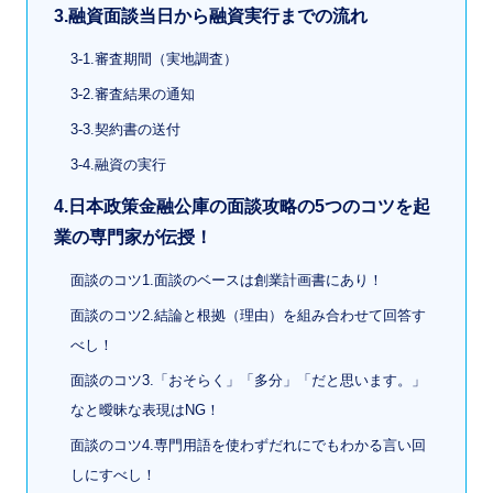
3.融資面談当日から融資実行までの流れ
3-1.審査期間（実地調査）
3-2.審査結果の通知
3-3.契約書の送付
3-4.融資の実行
4.日本政策金融公庫の面談攻略の5つのコツを起
業の専門家が伝授！
面談のコツ1.面談のベースは創業計画書にあり！
面談のコツ2.結論と根拠（理由）を組み合わせて回答す
べし！
面談のコツ3.「おそらく」「多分」「だと思います。」
なと曖昧な表現はNG！
面談のコツ4.専門用語を使わずだれにでもわかる言い回
しにすべし！