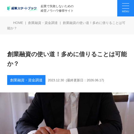
起業で失敗しないための
経営ノウハウ修得サイト
HOME
創業融資・資金調達
創業融資の使い道！多めに借りることは可
能か？
創業融資の使い道！多めに借りることは可能
か？
創業融資・資金調達
2023.12.30
(最終更新日：
2026.06.17
)