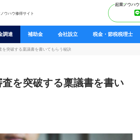
営ノウハウ修得サイト
金調達
補助金
会社設立
税金・節税税理士
査を突破する稟議書を書いてもらう秘訣
審査を突破する稟議書を書い