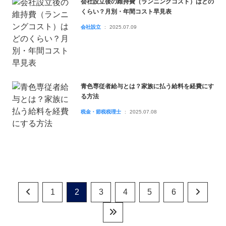
会社設立後の維持費（ランニングコスト）はどの
くらい？月別・年間コスト早見表
会社設立
2025.07.09
青色専従者給与とは？家族に払う給料を経費にす
る方法
税金・節税税理士
2025.07.08
1
2
3
4
5
6