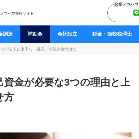
営ノウハウ修得サイト
金調達
補助金
会社設立
税金・節税税理士
3つの理由と上手な「融資」の組み合わせ方
己資金が必要な3つの理由と上
せ方