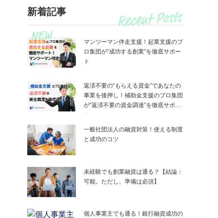
新着記事
マンツーマン伴走支援！起業支援のプ
ロ集団が“成功する創業”を徹底サポー
ト
返済不要の“もらえる資金”であなたの
事業を後押し！補助金支援のプロ集団
が“返済不要の資金調達”を徹底サポー
ト
一般社団法人の融資対策！使える制度
と成功のコツ
未経験でも創業融資は通る？【結論：
可能。ただし、準備は必須】
個人事業主でも通る！銀行融資成功の