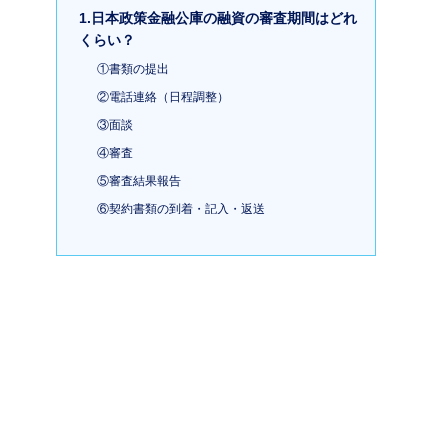
1.日本政策金融公庫の融資の審査期間はどれ
くらい？
①書類の提出
②電話連絡（日程調整）
③面談
④審査
⑤審査結果報告
⑥契約書類の到着・記入・返送
⑦融資実行
2.融資審査を最短で終えるための5つのコツ
融資審査を最短で終えるためのコツ①事前準備を
怠らない
融資審査を最短で終えるためのコツ②創業計画書
を作り込む
融資審査を最短で終えるためのコツ③融資希望額
は1,000万円以下で申込む
融資審査を最短で終えるためのコツ④繁忙期・年