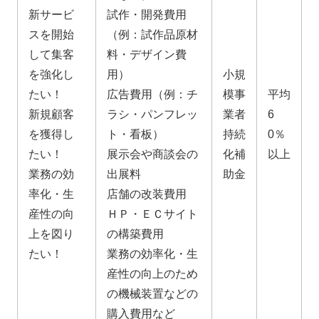
新サービ
試作・開発費用
スを開始
（例：試作品原材
して集客
料・デザイン費
を強化し
用）
小規
たい！
広告費用（例：チ
模事
平均
新規顧客
ラシ・パンフレッ
業者
6
を獲得し
ト・看板）
持続
0％
たい！
展示会や商談会の
化補
以上
業務の効
出展料
助金
率化・生
店舗の改装費用
産性の向
ＨＰ・ＥＣサイト
上を図り
の構築費用
たい！
業務の効率化・生
産性の向上のため
の機械装置などの
購入費用など