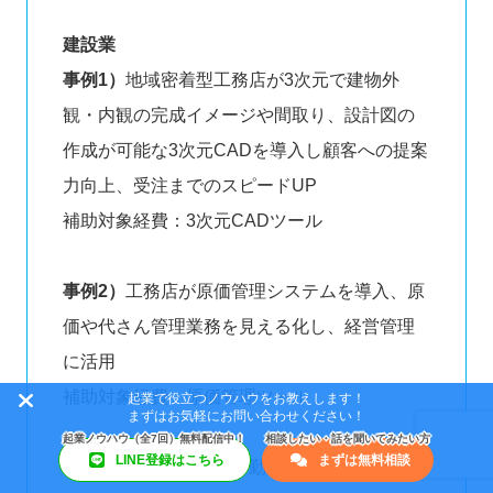
建設業
事例1）
地域密着型工務店が3次元で建物外
観・内観の完成イメージや間取り、設計図の
作成が可能な3次元CADを導入し顧客への提案
力向上、受注までのスピードUP
補助対象経費：3次元CADツール
事例2）
工務店が原価管理システムを導入、原
価や代さん管理業務を見える化し、経営管理
に活用
補助対象経費：原価管理ツール
起業で役立つノウハウをお教えします！
まずはお気軽にお問い合わせください！
LINE登録はこちら
まずは無料相談
事例3）
土木工事業者が勤怠管理ツールを導入