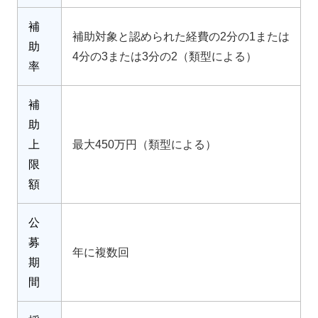
補
補助対象と認められた経費の2分の1または
助
4分の3または3分の2（類型による）
率
補
助
上
最大450万円（類型による）
限
額
公
募
年に複数回
期
間