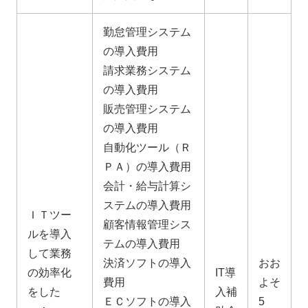
勤怠管理システム
の導入費用
請求業務システム
の導入費用
販売管理システム
の導入費用
自動化ツール（Ｒ
ＰＡ）の導入費用
会計・給与計算シ
ステムの導入費用
ＩＴツー
顧客情報管理シス
ルを導入
テムの導入費用
して業務
決済ソフトの導入
おお
の効率化
IT導
費用
よそ
をした
入補
ＥＣソフトの導入
5