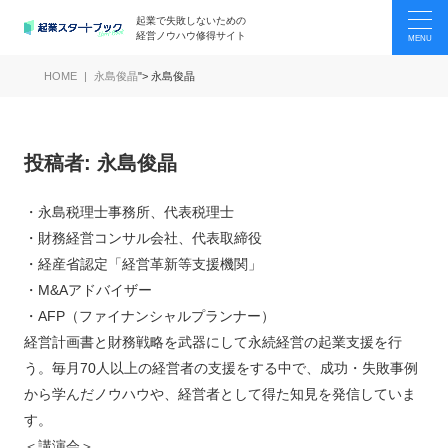
起業で失敗しないための
経営ノウハウ修得サイト
HOME
永島俊晶
">
永島俊晶
投稿者:
永島俊晶
・永島税理士事務所、代表税理士
・財務経営コンサル会社、代表取締役
・経産省認定「経営革新等支援機関」
・M&Aアドバイザー
・AFP（ファイナンシャルプランナー）
経営計画書と財務戦略を武器にして永続経営の起業支援を行
う。毎月70人以上の経営者の支援をする中で、成功・失敗事例
から学んだノウハウや、経営者として得た知見を発信していま
す。
＜講演会＞