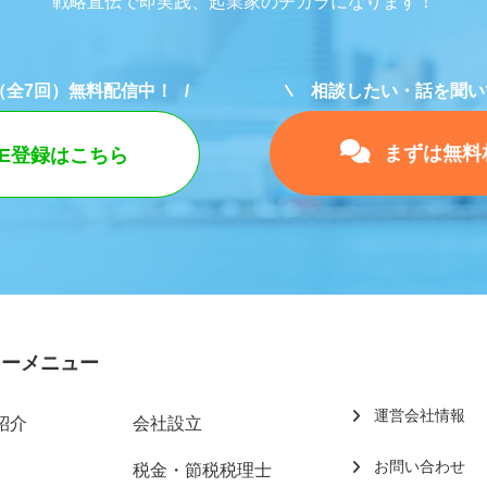
戦略直伝で即実践、起業家のチカラになります！
（全7回）無料配信中！
相談したい・話を聞い
まずは無料
NE登録はこちら
リーメニュー
運営会社情報
紹介
会社設立
お問い合わせ
税金・節税税理士