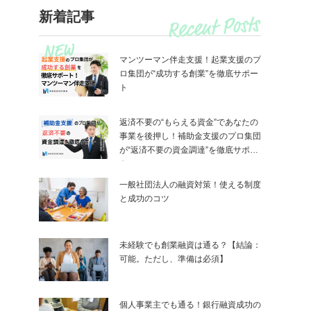
新着記事
マンツーマン伴走支援！起業支援のプ
ロ集団が“成功する創業”を徹底サポー
ト
返済不要の“もらえる資金”であなたの
事業を後押し！補助金支援のプロ集団
が“返済不要の資金調達”を徹底サポー
ト
一般社団法人の融資対策！使える制度
と成功のコツ
未経験でも創業融資は通る？【結論：
可能。ただし、準備は必須】
個人事業主でも通る！銀行融資成功の